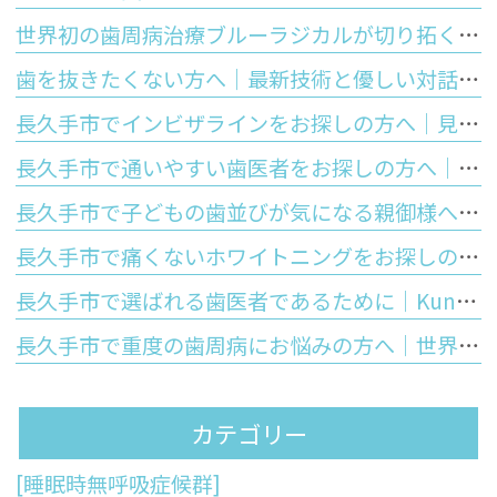
世界初の歯周病治療ブルーラジカルが切り拓く「歯を残す」未来
歯を抜きたくない方へ｜最新技術と優しい対話で守るあなたの大切な歯
長久手市でインビザラインをお探しの方へ｜見た目の美しさと将来の歯の寿命を守る正しい噛み合わせの大切さ
長久手市で通いやすい歯医者をお探しの方へ｜Kuniデンタルクリニックが大切にする安心と優しさ
長久手市で子どもの歯並びが気になる親御様へ｜お口のぽかんと開いた癖が歯並びに与える影響と予防矯正
長久手市で痛くないホワイトニングをお探しの方へ｜しみないポリリン酸ホワイトニングの仕組みと5つのメリットを徹底解説
長久手市で選ばれる歯医者であるために｜Kuniデンタルクリニックが皆様に提供する「5つの強み」と最先端歯科医療
長久手市で重度の歯周病にお悩みの方へ｜世界初の技術「ブルーラジカル」が歯周病治療の常識を変える理由
カテゴリー
[睡眠時無呼吸症候群]