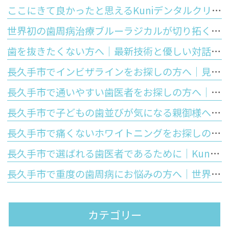
ここにきて良かったと思えるKuniデンタルクリニックの特徴
世界初の歯周病治療ブルーラジカルが切り拓く「歯を残す」未来
歯を抜きたくない方へ｜最新技術と優しい対話で守るあなたの大切な歯
長久手市でインビザラインをお探しの方へ｜見た目の美しさと将来の歯の寿命を守る正しい噛み合わせの大切さ
長久手市で通いやすい歯医者をお探しの方へ｜Kuniデンタルクリニックが大切にする安心と優しさ
長久手市で子どもの歯並びが気になる親御様へ｜お口のぽかんと開いた癖が歯並びに与える影響と予防矯正
長久手市で痛くないホワイトニングをお探しの方へ｜しみないポリリン酸ホワイトニングの仕組みと5つのメリットを徹底解説
長久手市で選ばれる歯医者であるために｜Kuniデンタルクリニックが皆様に提供する「5つの強み」と最先端歯科医療
長久手市で重度の歯周病にお悩みの方へ｜世界初の技術「ブルーラジカル」が歯周病治療の常識を変える理由
カテゴリー