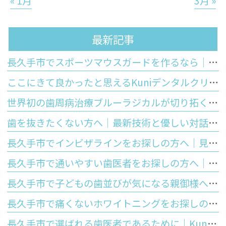
« 1月
3月 »
最新記事
長久手市でスポーツマウスガードを作るなら｜市販品との違いと歯科医院で作るオーダーメイドのメリット
ここにきて良かったと思えるKuniデンタルクリニックの特徴
世界初の歯周病治療ブルーラジカルが切り拓く「歯を残す」未来
歯を抜きたくない方へ｜最新技術と優しい対話で守るあなたの大切な歯
長久手市でインビザラインをお探しの方へ｜見た目の美しさと将来の歯の寿命を守る正しい噛み合わせの大切さ
長久手市で通いやすい歯医者をお探しの方へ｜Kuniデンタルクリニックが大切にする安心と優しさ
長久手市で子どもの歯並びが気になる親御様へ｜お口のぽかんと開いた癖が歯並びに与える影響と予防矯正
長久手市で痛くないホワイトニングをお探しの方へ｜しみないポリリン酸ホワイトニングの仕組みと5つのメリットを徹底解説
長久手市で選ばれる歯医者であるために｜Kuniデンタルクリニックが皆様に提供する「5つの強み」と最先端歯科医療