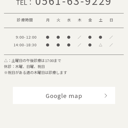
0561-63-9229
TEL：
診療時間
月
火
水
木
金
土
日
9:00-12:00
●
●
●
／
●
●
／
14:00-18:30
●
●
●
／
●
△
／
△：土曜日の午後診療は17:00まで
休診：木曜、日曜、祝日
※祝日がある週の木曜日は診療します
Google map