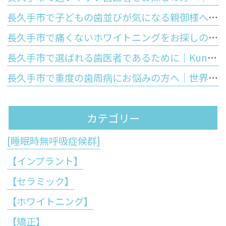
長久手市で子どもの歯並びが気になる親御様へ｜お口のぽかんと開いた癖が歯並びに与える影響と予防矯正
長久手市で痛くないホワイトニングをお探しの方へ｜しみないポリリン酸ホワイトニングの仕組みと5つのメリットを徹底解説
長久手市で選ばれる歯医者であるために｜Kuniデンタルクリニックが皆様に提供する「5つの強み」と最先端歯科医療
長久手市で重度の歯周病にお悩みの方へ｜世界初の技術「ブルーラジカル」が歯周病治療の常識を変える理由
カテゴリー
[睡眠時無呼吸症候群]
【インプラント】
【セラミック】
【ホワイトニング】
【矯正】