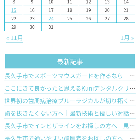
8
9
10
11
12
13
14
15
16
17
18
19
20
21
22
23
24
25
26
27
28
29
30
31
« 11月
1月 »
最新記事
長久手市でスポーツマウスガードを作るなら｜市販品との違いと歯科医院で作るオーダーメイドのメリット
ここにきて良かったと思えるKuniデンタルクリニックの特徴
世界初の歯周病治療ブルーラジカルが切り拓く「歯を残す」未来
歯を抜きたくない方へ｜最新技術と優しい対話で守るあなたの大切な歯
長久手市でインビザラインをお探しの方へ｜見た目の美しさと将来の歯の寿命を守る正しい噛み合わせの大切さ
長久手市で通いやすい歯医者をお探しの方へ｜Kuniデンタルクリニックが大切にする安心と優しさ