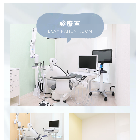
と優しい対話で守るあなたの大切な歯
診療室
2026.07.02
EXAMINATION ROOM
～
ブログ更新しました
～
こちらをク
リック⇒長久手市でインビザラインをお探
しの方へ｜見た目の美しさと将来の歯の寿
命を守る正しい噛み合わせの大切さ