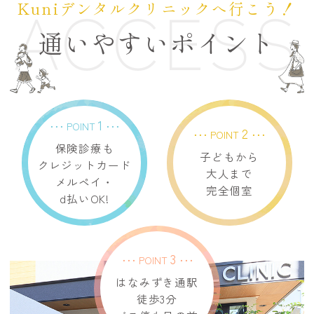
ACCESS
Kuniデンタルクリニックへ行こう！
通いやすいポイント
1
･･･ POINT
･･･
2
･･･ POINT
･･･
保険診療も
子どもから
クレジットカード
大人まで
メルペイ・
完全個室
d払いOK!
3
･･･ POINT
･･･
はなみずき通駅
徒歩3分