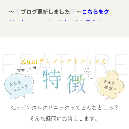
～
ブログ更新しました
～
こちらをク
リック⇒ここにきて良かったと思える
Kuniデンタルクリニックの特徴
FEATUR
2026.07.16
Kuniデンタルクリニックの
～
ブログ更新しました
～
こちらをク
リック⇒世界初の歯周病治療ブルーラジカ
ルが切り拓く「歯を残す」未来
2026.07.11
Kuniデンタルクリニックってどんなところ？
～
ブログ更新しました
～
こちらをク
そんな疑問にお答えします。
リック⇒歯を抜きたくない方へ｜最新技術