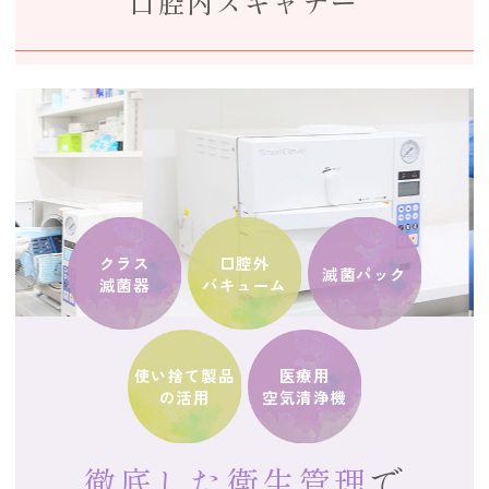
口腔内スキャナー
クラス
口腔外
滅菌パック
滅菌器
バキューム
使い捨て製品
医療用
の活用
空気清浄機
徹底した衛生管理
で