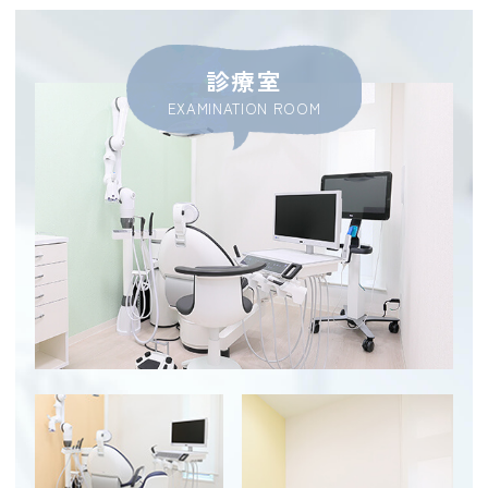
と優しい対話で守るあなたの大切な歯
診療室
2026.07.02
EXAMINATION ROOM
～
ブログ更新しました
～
こちらをク
リック⇒長久手市でインビザラインをお探
しの方へ｜見た目の美しさと将来の歯の寿
命を守る正しい噛み合わせの大切さ