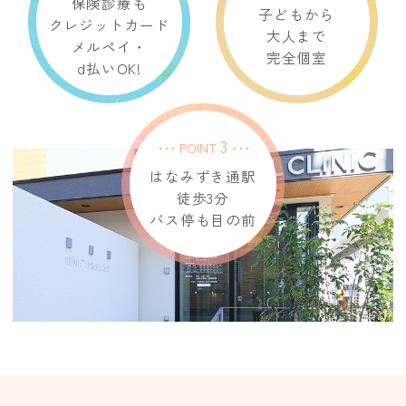
保険診療も
子どもから
クレジットカード
大人まで
メルペイ・
完全個室
d払いOK!
3
･･･ POINT
･･･
はなみずき通駅
徒歩3分
バス停も目の前