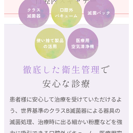
口腔内スキャナー
クラス
口腔外
滅菌パック
滅菌器
バキューム
使い捨て製品
医療用
の活用
空気清浄機
徹底した衛生管理
で
安心な診療
患者様に安心して治療を受けていただけるよ
う、世界基準のクラスB滅菌器による器具の
滅菌処理、
治療時に出る細かい粉塵などを強