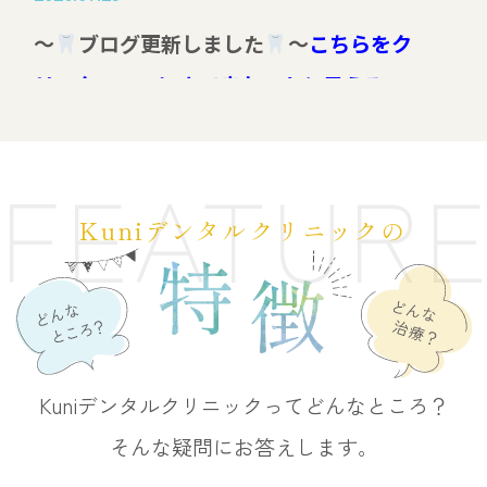
～
ブログ更新しました
～
こちらをク
リック⇒ここにきて良かったと思える
Kuniデンタルクリニックの特徴
FEATUR
2026.07.16
Kuniデンタルクリニックの
～
ブログ更新しました
～
こちらをク
リック⇒世界初の歯周病治療ブルーラジカ
ルが切り拓く「歯を残す」未来
2026.07.11
Kuniデンタルクリニックってどんなところ？
～
ブログ更新しました
～
こちらをク
そんな疑問にお答えします。
リック⇒歯を抜きたくない方へ｜最新技術