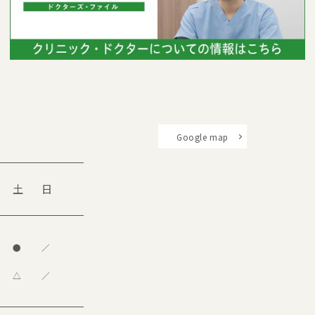
Google map
土
日
●
／
△
／