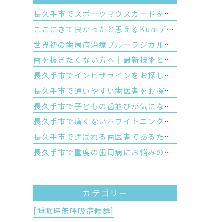
長久手市でスポーツマウスガードを作るなら｜市販品との違いと歯科医院で作るオーダーメイドのメリット
ここにきて良かったと思えるKuniデンタルクリニックの特徴
世界初の歯周病治療ブルーラジカルが切り拓く「歯を残す」未来
歯を抜きたくない方へ｜最新技術と優しい対話で守るあなたの大切な歯
長久手市でインビザラインをお探しの方へ｜見た目の美しさと将来の歯の寿命を守る正しい噛み合わせの大切さ
長久手市で通いやすい歯医者をお探しの方へ｜Kuniデンタルクリニックが大切にする安心と優しさ
長久手市で子どもの歯並びが気になる親御様へ｜お口のぽかんと開いた癖が歯並びに与える影響と予防矯正
長久手市で痛くないホワイトニングをお探しの方へ｜しみないポリリン酸ホワイトニングの仕組みと5つのメリットを徹底解説
長久手市で選ばれる歯医者であるために｜Kuniデンタルクリニックが皆様に提供する「5つの強み」と最先端歯科医療
長久手市で重度の歯周病にお悩みの方へ｜世界初の技術「ブルーラジカル」が歯周病治療の常識を変える理由
カテゴリー
[睡眠時無呼吸症候群]