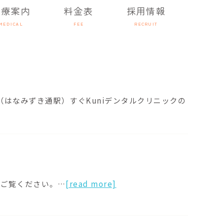
診療案内
料金表
採用情報
MEDICAL
FEE
RECRUIT
（はなみずき通駅）すぐKuniデンタルクリニックの
ばご覧ください。…
[read more]