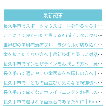
最新記事
長久手市でスポーツマウスガードを作るなら｜市販品との違いと歯科医院で作るオーダーメイドのメリット
ここにきて良かったと思えるKuniデンタルクリニックの特徴
世界初の歯周病治療ブルーラジカルが切り拓く「歯を残す」未来
歯を抜きたくない方へ｜最新技術と優しい対話で守るあなたの大切な歯
長久手市でインビザラインをお探しの方へ｜見た目の美しさと将来の歯の寿命を守る正しい噛み合わせの大切さ
長久手市で通いやすい歯医者をお探しの方へ｜Kuniデンタルクリニックが大切にする安心と優しさ
長久手市で子どもの歯並びが気になる親御様へ｜お口のぽかんと開いた癖が歯並びに与える影響と予防矯正
長久手市で痛くないホワイトニングをお探しの方へ｜しみないポリリン酸ホワイトニングの仕組みと5つのメリットを徹底解説
長久手市で選ばれる歯医者であるために｜Kuniデンタルクリニックが皆様に提供する「5つの強み」と最先端歯科医療