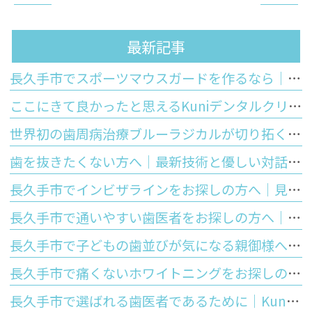
最新記事
長久手市でスポーツマウスガードを作るなら｜市販品との違いと歯科医院で作るオーダーメイドのメリット
ここにきて良かったと思えるKuniデンタルクリニックの特徴
世界初の歯周病治療ブルーラジカルが切り拓く「歯を残す」未来
歯を抜きたくない方へ｜最新技術と優しい対話で守るあなたの大切な歯
長久手市でインビザラインをお探しの方へ｜見た目の美しさと将来の歯の寿命を守る正しい噛み合わせの大切さ
長久手市で通いやすい歯医者をお探しの方へ｜Kuniデンタルクリニックが大切にする安心と優しさ
長久手市で子どもの歯並びが気になる親御様へ｜お口のぽかんと開いた癖が歯並びに与える影響と予防矯正
長久手市で痛くないホワイトニングをお探しの方へ｜しみないポリリン酸ホワイトニングの仕組みと5つのメリットを徹底解説
長久手市で選ばれる歯医者であるために｜Kuniデンタルクリニックが皆様に提供する「5つの強み」と最先端歯科医療