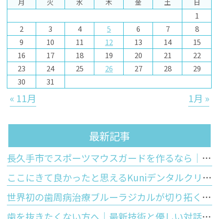
月
火
水
木
金
土
日
1
2
3
4
5
6
7
8
9
10
11
12
13
14
15
16
17
18
19
20
21
22
23
24
25
26
27
28
29
30
31
« 11月
1月 »
最新記事
長久手市でスポーツマウスガードを作るなら｜市販品との違いと歯科医院で作るオーダーメイドのメリット
ここにきて良かったと思えるKuniデンタルクリニックの特徴
世界初の歯周病治療ブルーラジカルが切り拓く「歯を残す」未来
歯を抜きたくない方へ｜最新技術と優しい対話で守るあなたの大切な歯