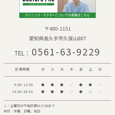
〒480-1151
愛知県長久手市久保山807
0561-63-9229
TEL：
診療時間
月
火
水
木
金
土
日
9:00-12:00
●
●
●
／
●
●
／
14:00-18:30
●
●
●
／
●
△
／
△：土曜日の午後診療は17:00まで
休診：木曜、日曜、祝日