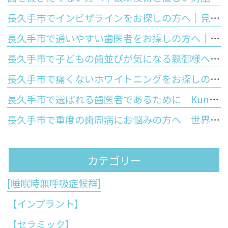
長久手市でインビザラインをお探しの方へ｜見た目の美しさと将来の歯の寿命を守る正しい噛み合わせの大切さ
長久手市で通いやすい歯医者をお探しの方へ｜Kuniデンタルクリニックが大切にする安心と優しさ
長久手市で子どもの歯並びが気になる親御様へ｜お口のぽかんと開いた癖が歯並びに与える影響と予防矯正
長久手市で痛くないホワイトニングをお探しの方へ｜しみないポリリン酸ホワイトニングの仕組みと5つのメリットを徹底解説
長久手市で選ばれる歯医者であるために｜Kuniデンタルクリニックが皆様に提供する「5つの強み」と最先端歯科医療
長久手市で重度の歯周病にお悩みの方へ｜世界初の技術「ブルーラジカル」が歯周病治療の常識を変える理由
カテゴリー
[睡眠時無呼吸症候群]
【インプラント】
【セラミック】