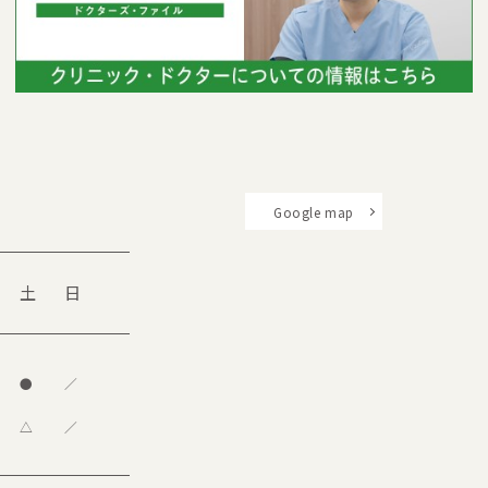
Google map
土
日
●
／
△
／