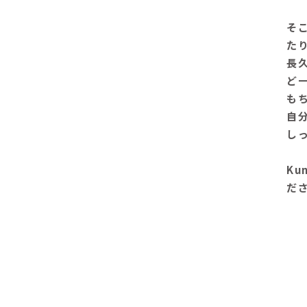
そ
た
長
ど
も
自
し
K
だ