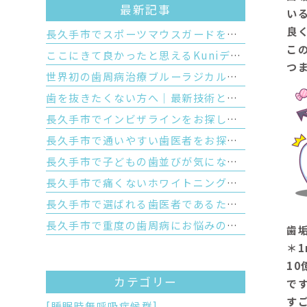
最新記事
い
良
長久手市でスポーツマウスガードを作るなら｜市販品との違いと歯科医院で作るオーダーメイドのメリット
こ
ここにきて良かったと思えるKuniデンタルクリニックの特徴
つ
世界初の歯周病治療ブルーラジカルが切り拓く「歯を残す」未来
歯を抜きたくない方へ｜最新技術と優しい対話で守るあなたの大切な歯
長久手市でインビザラインをお探しの方へ｜見た目の美しさと将来の歯の寿命を守る正しい噛み合わせの大切さ
長久手市で通いやすい歯医者をお探しの方へ｜Kuniデンタルクリニックが大切にする安心と優しさ
長久手市で子どもの歯並びが気になる親御様へ｜お口のぽかんと開いた癖が歯並びに与える影響と予防矯正
長久手市で痛くないホワイトニングをお探しの方へ｜しみないポリリン酸ホワイトニングの仕組みと5つのメリットを徹底解説
長久手市で選ばれる歯医者であるために｜Kuniデンタルクリニックが皆様に提供する「5つの強み」と最先端歯科医療
長久手市で重度の歯周病にお悩みの方へ｜世界初の技術「ブルーラジカル」が歯周病治療の常識を変える理由
歯
＊
1
カテゴリー
で
すご
[睡眠時無呼吸症候群]